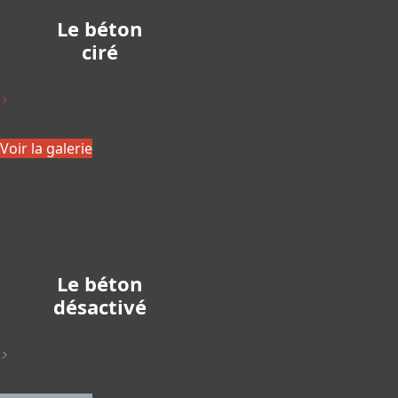
Le béton
ciré
>
Voir la galerie
Le béton
désactivé
>