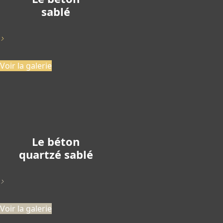
sablé
>
Voir la galerie
Le béton
quartzé sablé
>
Voir la galerie