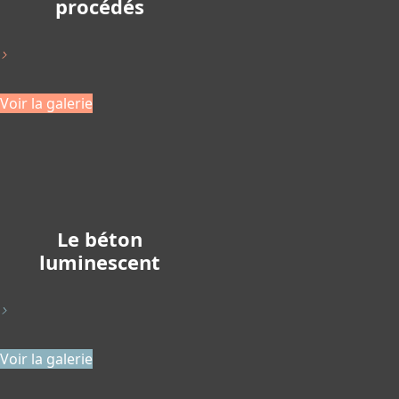
procédés
>
Voir la galerie
Le béton
luminescent
>
Voir la galerie