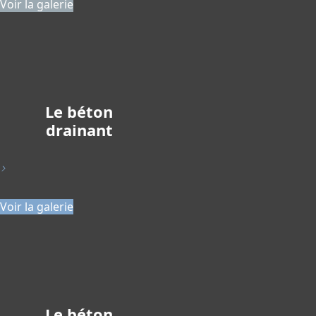
Voir la galerie
Le béton
drainant
>
Voir la galerie
Le béton