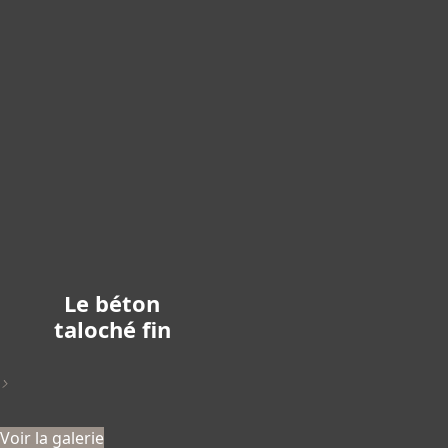
Le béton
taloché fin
>
Voir la galerie