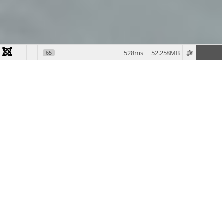
528ms
52.258MB
65