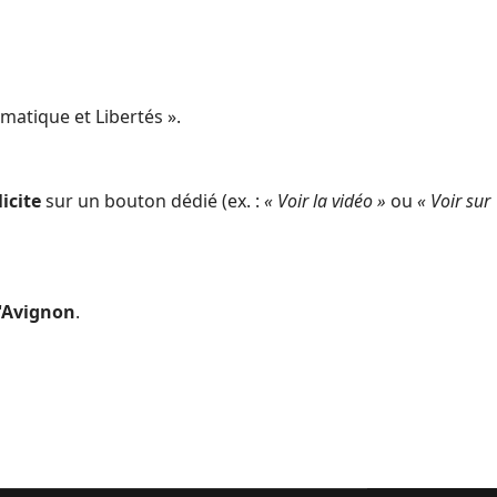
ormatique et Libertés ».
licite
sur un bouton dédié (ex. :
« Voir la vidéo »
ou
« Voir sur
'Avignon
.