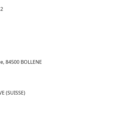
52
iere, 84500 BOLLENE
VE (SUISSE)