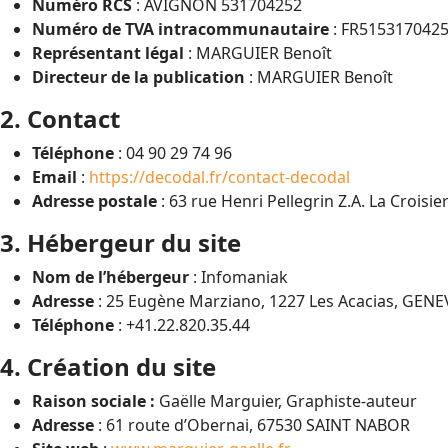
Numéro RCS
: AVIGNON 531704252
Numéro de TVA intracommunautaire
: FR515317042
Représentant légal
: MARGUIER Benoît
Directeur de la publication
: MARGUIER Benoît
2. Contact
Téléphone
: 04 90 29 74 96
Email
:
https://decodal.fr/contact-decodal
Adresse postale
: 63 rue Henri Pellegrin Z.A. La Crois
3. Hébergeur du site
Nom de l’hébergeur
: Infomaniak
Adresse
: 25 Eugène Marziano, 1227 Les Acacias, GENE
Téléphone
: +41.22.820.35.44
4. Création du site
Raison sociale :
Gaëlle Marguier, Graphiste-auteur
Adresse
: 61 route d’Obernai, 67530 SAINT NABOR