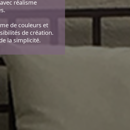
 avec réalisme
és.
amme de couleurs et
ibilités de création.
de la simplicité.