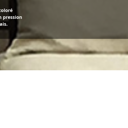
coloré
n pression
ais.