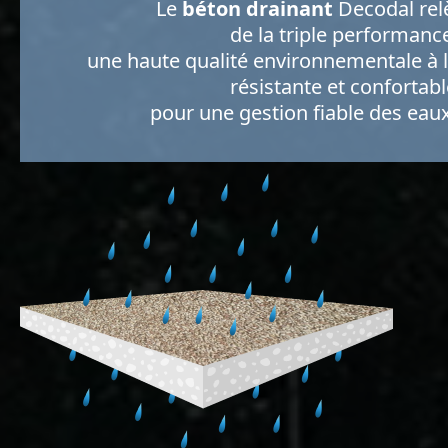
Le
béton drainant
Decodal relè
de la triple performance
une haute qualité environnementale à la
résistante et confortabl
pour une gestion fiable des eaux