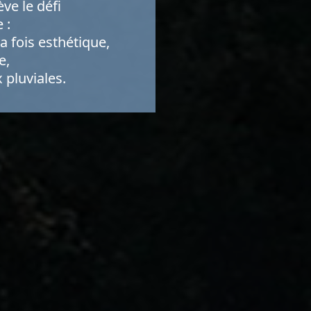
ve le défi
 :
 fois esthétique,
e,
 pluviales.