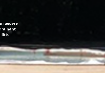
en oeuvre
drainant
lité.