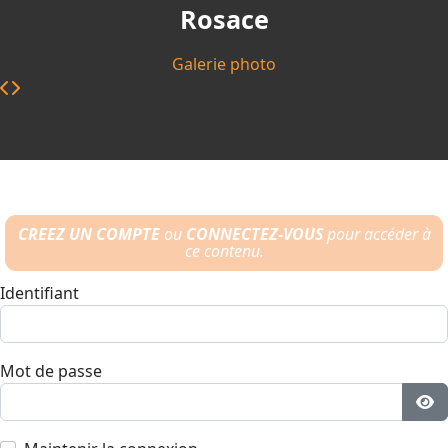
Rosace
Galerie photo
CREEZ UN COMPTE
ou
CONNECTEZ-VOUS
pour accéder à
ce contenu.
Identifiant
Mot de passe
Aff