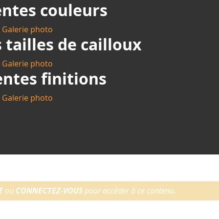
entes couleurs
Galerie photo
 tailles de cailloux
Galerie photo
entes finitions
Galerie photo
E
ou
CONNECTEZ-VOUS
pour accéder à ce contenu.