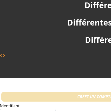
Différ
Différentes
Différ
CREEZ UN COMPT
Identifiant