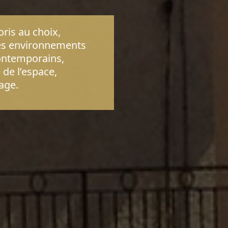
oris au choix,
es environnements
ontemporains,
 de l’espace,
age.