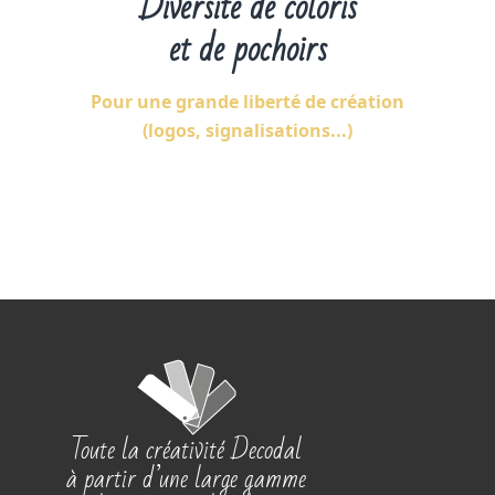
Diversité de coloris
et de pochoirs
Pour une grande liberté de création
(logos, signalisations...)
Toute la créativité Decodal
à partir d’une large gamme